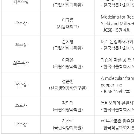
최우수상
(국립식량과학원)
- 한국작물학회지 5
Modeling for Rec
이규종
우수상
Yield and Milled-
(서울대학교)
- JCSB 15권 4호
손지영
벼 무논점파재배와 
우수상
(국립식량과학원)
- 한국작물학회지 5
이재은
과습에 따른 콩 엽 
최우수상
(국립식량과학원)
- 한국작물학회지 5
A molecular frame
정순천
우수상
pepper line
(한국생명공학연구원)
- JCSB 15권 2호
김민태
녹비보리의 환원시기
우수상
(국립식량과학원)
- 한국작물학회지 5
한상익
벼 부산물을 함유한
우수상
(국립식량과학원)
- 한국작물학회지 5