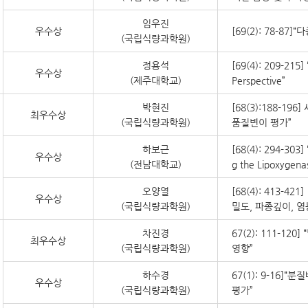
임우진
우수상
[69(2): 78-8
(국립식량과학원)
정용석
[69(4): 209-215]
우수상
(제주대학교)
Perspective”
박현진
[68(3):188-
최우수상
(국립식량과학원)
품질변이 평가”
하보근
[68(4): 294-303]
우수상
(전남대학교)
g the Lipoxygena
오양열
[68(4): 413-
우수상
(국립식량과학원)
밀도, 파종깊이, 염
차진경
67(2): 111-
최우수상
(국립식량과학원)
영향”
하수경
67(1): 9-16
우수상
(국립식량과학원)
평가”