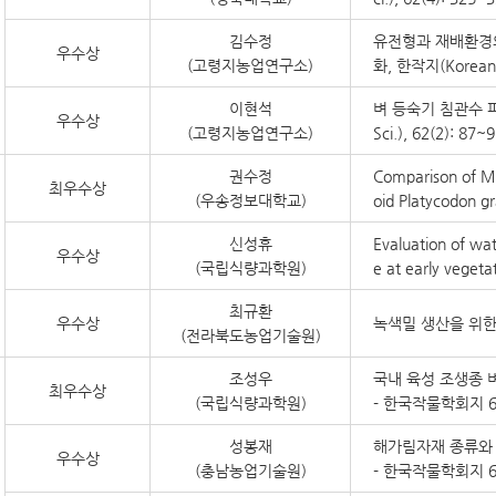
김수정
유전형과 재배환경
우수상
(고령지농업연구소)
화, 한작지(Korean J.
이현석
벼 등숙기 침관수 피해
우수상
(고령지농업연구소)
Sci.), 62(2): 87~
권수정
Comparison of Mor
최우수상
(우송정보대학교)
oid Platycodon g
신성휴
Evaluation of wat
우수상
(국립식량과학원)
e at early vegeta
최규환
우수상
녹색밀 생산을 위한
(전라북도농업기술원)
조성우
국내 육성 조생종 
최우수상
(국립식량과학원)
- 한국작물학회지 6
성봉재
해가림자재 종류와 
우수상
(충남농업기술원)
- 한국작물학회지 6