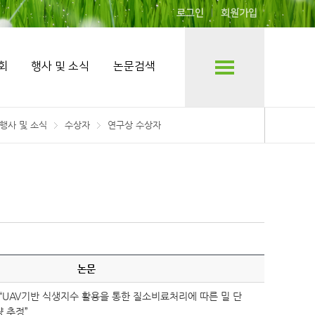
로그인
회원가입
회
행사 및 소식
논문검색
행사 및 소식
수상자
연구상 수상자
논문
272] “UAV기반 식생지수 활용을 통한 질소비료처리에 따른 밀 단
 추정”