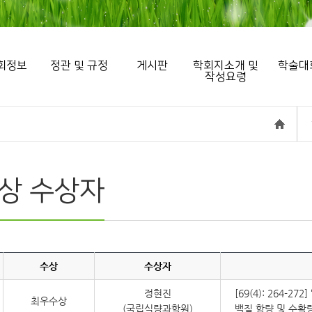
회정보
정관 및 규정
게시판
학회지소개 및
학술대
작성요령
상 수상자
수상
수상자
정현진
[69(4): 264-
최우수상
(국립식량과학원)
백질 함량 및 수확량