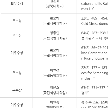
김윤하
최우수상
cation and Its Ro
(경북대학교)
max L.)”
황운하
22(5): 489 ~ 494.
우수상
(국립식량과학원)
Cold Stress durin
정종민
64(4): 287~2
우수상
(국립식량과학원)
성 자원과 국내 직
63(2): 86~97(201
황운하
최우수상
lose Content and 
(국립식량과학원)
n Rice Endosper
22(2): 177 ~ 183
이호선
우수상
ods for Screening 
(국립농업과학원)
mplasm”
이윤호
63(4): 331~3
우수상
(국립식량과학원)
평가”
이인중
콩 침수 스트레스에 
최우수상
(경북대학교)
ci.), 62(4): 325~