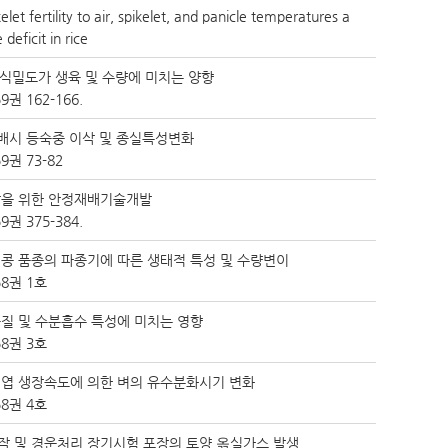
let fertility to air, spikelet, and panicle temperatures a
deficit in rice
 재식밀도가 생육 및 수량에 미치는 양향
권 162-166.
배시 등숙중 이삭 및 종실특성변화
권 73-82
상을 위한 안정재배기술개발
권 375-384.
콩 품종의 파종기에 따른 생태적 특성 및 수량변이
8권 1호
질 및 수분흡수 특성에 미치는 영향
8권 3호
엽 생장속도에 의한 벼의 유수분화시기 변화
8권 4호
윢작 및 경운처리 장기시험 포장의 토양 옦실가스 발생