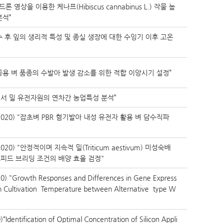
] “드론 영상을 이용한 케나프(Hibiscus cannabinus L.) 작물 높
분석”
 출수 후 잎의 생리적 특성 및 종실 생장에 대한 수잉기 이후 고온
 가공용 벼 품종의 수발아 발생 감소를 위한 적합 이앙시기 설정”
경에서 밀 유전자원의 연차간 농업특성 분석”
71(2020) "잡초벼 PBR 혐기발아 내성 유전자 활용 벼 담수직파
6(2020) "안정적이며 지속적 밀(Triticum aestivum) 미성숙배
피드 브리딩 조건의 배양 효율 검정"
0) "Growth Responses and Differences in Gene Express
 Cultivation Temperature between Alternative type W
“Identification of Optimal Concentration of Silicon Appli