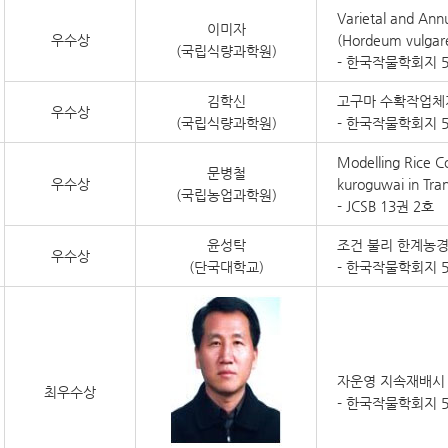
Varietal and Annu
이미자
우수상
(Hordeum vulgare 
(국립식량과학원)
- 한국작물학회지 5
김학신
고구마 수확작업체
우수상
(국립식량과학원)
- 한국작물학회지 5
Modelling Rice Co
문병철
우수상
kuroguwai in Tran
(국립농업과학원)
- JCSB 13권 2호
윤성탁
조건 불리 한계농경
우수상
(단국대학교)
- 한국작물학회지 5
자운영 지속재배시 
최우수상
- 한국작물학회지 54(