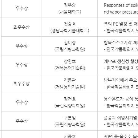
정우승
Responses of spike
우수상
(서울대학교)
nd vapor pressure 
전승호
조의 PE 멀칭 및
최우수상
(경남과학기술대학교)
- 한국작물학회지 59
김미정
찰옥수수 2기작 재
우수상
(국립식량과학원)
- 한국작물학회지 59
강찬호
캐냐프 생산성 향
우수상
(전북농업기술원)
- 한국작물학회지 59
김동관
남부지역에서 주요 
최우수상
(전남농업기술원)
- 한국작물학회지 5
정건호
등숙온도가 콩의 품
우수상
(국립식량과학원)
- 한국작물학회지 5
구본일
품종과 이앙시기별 
우수상
(국립식량과학원)
- 한국작물학회지 5
서종호
30년 콩-옥수수 