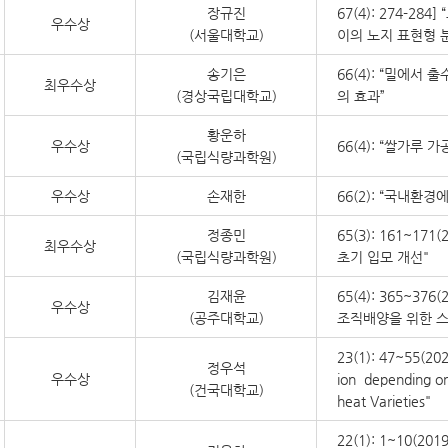
장규진
67(4): 274-284
우수상
(서울대학교)
이의 노지 표현형 
송기은
66(4): “밀에서
최우수상
(경상국립대학교)
의 효과”
황운하
우수상
66(4): “쌀가루
(국립식량과학원)
우수상
손재한
66(2): “국내환
정종민
65(3): 161~1
최우수상
(국립식량과학원)
초기 입모 개선"
김재윤
65(4): 365~37
우수상
(공주대학교)
조직배양을 위한 스
23(1): 47~55(202
정우석
우수상
ion depending on
(건국대학교)
heat Varieties"
22(1): 1~10(2019)