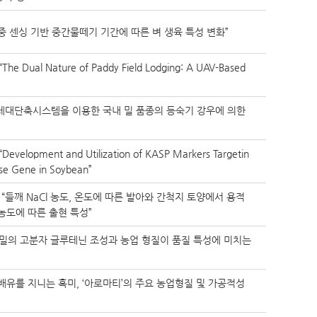
7]“다중 센싱 기반 중간물떼기 기간에 따른 벼 생육 특성 변화”
 “The Dual Nature of Paddy Field Lodging: A UAV-Based
196] 세대단축시스템을 이용한 국내 밀 품종의 등숙기 강우에 의한
 “Development and Utilization of KASP Markers Targetin
se Gene in Soybean”
421] “들깨 NaCl 농도, 온도에 따른 발아와 간척지 토양에서 용적
농도에 따른 출현 특성”
120] “밀의 고분자 글루테닌 조성과 농업 형질이 품질 특성에 미치는
]“분질배유를 지니는 흑미, ‘아로마티’의 주요 농업형질 및 가공적성