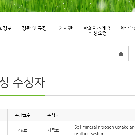
회정보
정관 및 규정
게시판
학회지소개 및
학술대
작성요령
상 수상자
수상호수
수상자
Soil mineral nitrogen uptake a
48호
서종호
o-tillage systems