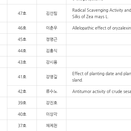
Radical Scavenging Activity and
47호
김선림
Silks of Zea mays L.
46호
이춘우
Allelopathic effect of oryzalex
45호
정명근
44호
김홍식
43호
강시용
Effect of planting date and pla
41호
강영길
sland.
42호
류수노
Antitumor activity of crude se
39호
강진호
40호
이상각
37호
채제천