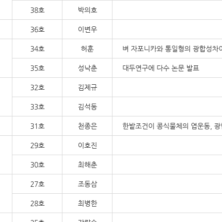
38호
박의호
36호
이변우
34호
허훈
벼 자포니카와 통일형의 광합성차
35호
성낙춘
대두연구에 다수 논문 발표
32호
김제규
33호
김석동
31호
천종은
한밭조건이 콩식물체의 엽운동, 광합
29호
이호진
30호
최해춘
27호
조동삼
28호
최병한