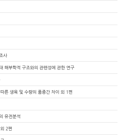
성조사
태 해부학적 구조와의 관랜성에 관한 연구
구
따른 생육 및 수량의 품종간 차이 외 1편
의 유전분석
외 2편