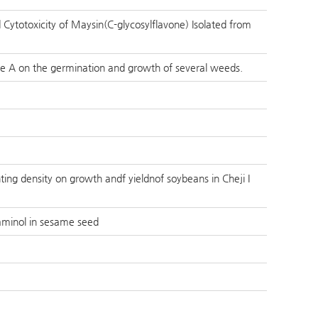
 Cytotoxicity of Maysin(C-glycosylflavone) Isolated from
ine A on the germination and growth of several weeds.
nting density on growth andf yieldnof soybeans in Cheji I
saminol in sesame seed