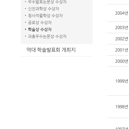
우수발표논문상 수상자
신진과학상 수상자
2004년
청사작물학상 수상자
공로상 수상자
2003년
학술상 수상자
과총우수논문상 수상자
2002년
역대 학술발표회 개최지
2001년
2000년
1999년
1998년