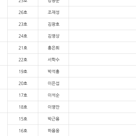
25호
강량순
26호
조재성
23호
김광호
24호
김영상
21호
홍은희
22호
서학수
19호
박석홍
20호
이은섭
17호
이석순
18호
이영만
15호
박근용
16호
하용웅