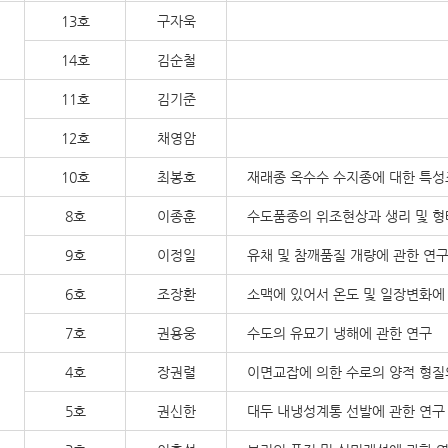
13호
구자욱
14호
김순철
11호
김기준
12호
채영암
10호
최봉호
재래종 옥수수 수지종에 대한 특
8호
이종훈
수도품종의 위조현상과 생리 및 형
9호
이정일
유채 및 참깨품질 개량에 관한 연
6호
조장환
소맥에 있어서 온도 및 일장변화에 
7호
권용웅
수도의 유묘기 냉해에 관한 연구
4호
장권렬
이면교잡에 의한 수로의 양적 형질
5호
권신한
대두 내냉성계통 선발에 관한 연구 