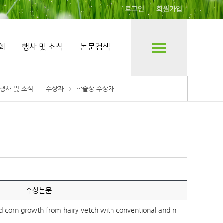
로그인
회원가입
회
행사 및 소식
논문검색
행사 및 소식
수상자
학술상 수상자
수상논문
nd corn growth from hairy vetch with conventional and n